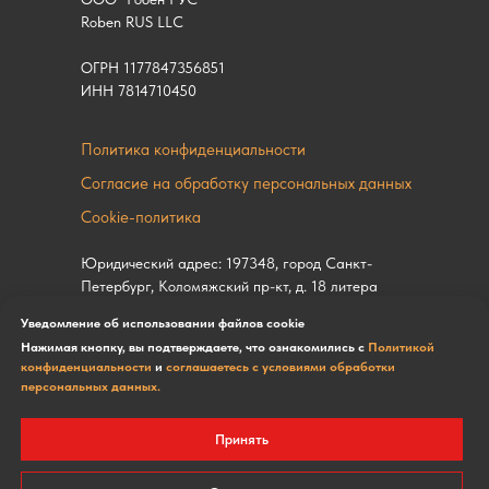
Roben RUS LLC
ОГРН 1177847356851
ИНН 7814710450
Политика конфиденциальности
Согласие на обработку персональных данных
Cookie-политика
Юридический адрес: 197348, город Санкт-
Петербург, Коломяжский пр-кт, д. 18 литера
А, помещ. 34-н ком. 2
Уведомление об использовании файлов cookie
Нажимая кнопку, вы подтверждаете, что ознакомились с
Политикой
Вся представленная на сайте информация,
конфиденциальности
и
соглашаетесь с условиями обработки
касающаяся технических характеристик,
персональных данных.
наличия на складе, стоимости товаров,
носит информационный характер и ни при
Принять
каких условиях не является публичной
офертой.