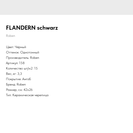
FLANDERN schwarz
Roben
Цвет: Чёрный
Оттенок: Однотонный
Производитель: Roben
Артикул: 158
Количество шт/м2: 15
Вес, кг: 3,3
Покрытие: Ангоб
Бренд: Roben
Размер, см: 42х26
Тип: Керамическая черепица